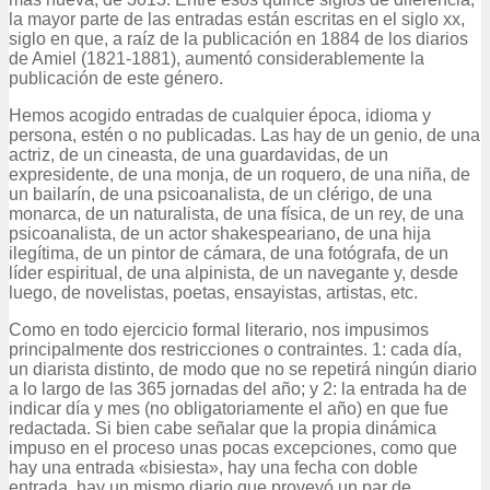
la mayor parte de las entradas están escritas en el siglo xx,
siglo en que, a raíz de la publicación en 1884 de los diarios
de Amiel (1821-1881), aumentó considerablemente la
publicación de este género.
Hemos acogido entradas de cualquier época, idioma y
persona, estén o no publicadas. Las hay de un genio, de una
actriz, de un cineasta, de una guardavidas, de un
expresidente, de una monja, de un roquero, de una niña, de
un bailarín, de una psicoanalista, de un clérigo, de una
monarca, de un naturalista, de una física, de un rey, de una
psicoanalista, de un actor shakespeariano, de una hija
ilegítima, de un pintor de cámara, de una fotógrafa, de un
líder espiritual, de una alpinista, de un navegante y, desde
luego, de novelistas, poetas, ensayistas, artistas, etc.
Como en todo ejercicio formal literario, nos impusimos
principalmente dos restricciones o contraintes. 1: cada día,
un diarista distinto, de modo que no se repetirá ningún diario
a lo largo de las 365 jornadas del año; y 2: la entrada ha de
indicar día y mes (no obligatoriamente el año) en que fue
redactada. Si bien cabe señalar que la propia dinámica
impuso en el proceso unas pocas excepciones, como que
hay una entrada «bisiesta», hay una fecha con doble
entrada, hay un mismo diario que proveyó un par de