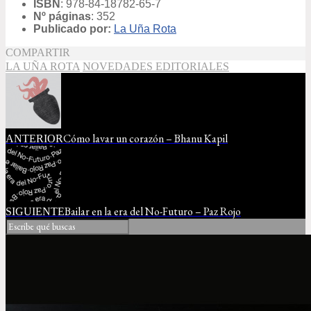
ISBN
:
978-84-18782-65-7
Nº páginas
: 352
Publicado por:
La Uña Rota
COMPARTIR
LA UÑA ROTA
NOVEDADES EDITORIALES
Cómo lavar un corazón – Bhanu Kapil
ANTERIOR
Bailar en la era del No-Futuro – Paz Rojo
SIGUIENTE