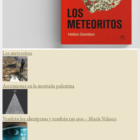
Los meteoritos
Ascensiones en la montaña palentina
Vendrán los alienígenas y tendrán tus ojos – María Velasco