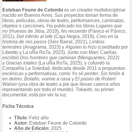
Esteban Feune de Colombi
es un creador multidisciplinar
nacido en Buenos Aires. Sus proyectos toman forma de
libros, películas, obras de teatro, performances, caminatas,
objetos o canciones. Ha publicado los libros
Lugares que
no
(Huesos de Jibia, 2010),
No recuerdo
(Pánico el Pánico,
2011),
Del infinito al bife
(Caja Negra, 2019),
Creo en la
historia de mis pasos
(Seix Barral, 2021),
Limbos
terrestres
(Anagrama, 2023) y
Alguien lo hizo
(coeditado por
Libretto y La uÑa RoTa, 2023). Junto con Marc Caellas
escribió
Dos hombres que caminan
(Menguantes, 2022)
y
Gracias totales
(La uÑa RoTa, 2025), y cofundó la
Compañía La Soledad, dedicada desde 2011 a propuestas
escénicas y performativas, como
Yo sé perder
,
Sin timón &
en delirio
,
Bolaño, vuelve a casa
y
El paseo de Robert
Walser
(una obra de teatro a pie que llevan catorce años
representando por todo el mundo).
Tokaido
, su primer
documental, está por ver la luz.
Ficha Técnica
Título
: Feliz año
Autor
: Esteban Feune de Colombi
Año de Edición
: 2025