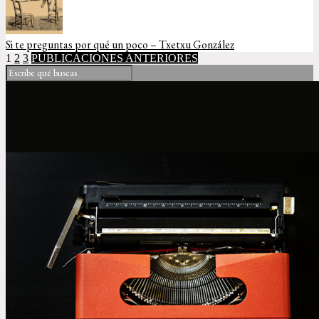
Si te preguntas por qué un poco – Txetxu González
1
2
3
PUBLICACIONES ANTERIORES