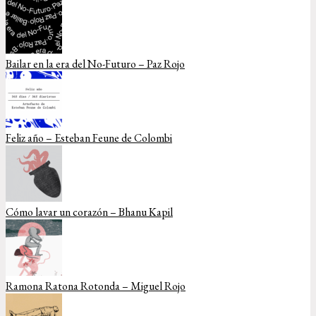
Bailar en la era del No-Futuro – Paz Rojo
Feliz año – Esteban Feune de Colombi
Cómo lavar un corazón – Bhanu Kapil
Ramona Ratona Rotonda – Miguel Rojo