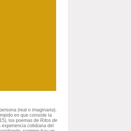
persona (real o imaginaria).
umpido en que consiste la
15), los poemas de
Ritos de
a experiencia cotidiana del
existiendo, siempre hay un