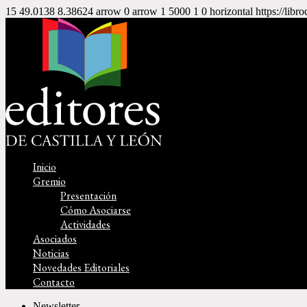
15
49.0138
8.38624
arrow
0
arrow
1
5000
1
0
horizontal
https://libr
Inicio
Gremio
Presentación
Cómo Asociarse
Actividades
Asociados
Noticias
Novedades Editoriales
Contacto
Newsletter