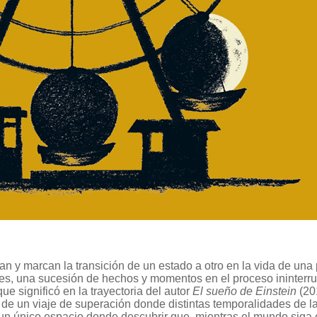
n y marcan la transición de un estado a otro en la vida de una 
pues, una sucesión de hechos y momentos en el proceso ininterr
ue significó en la trayectoria del autor
El sueño de Einstein
(20
o de un viaje de superación donde distintas temporalidades de l
 un único espacio donde descubrir que, mientras el mundo siga 