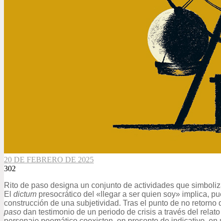
20 DE FEBRERO DE 2025
302
Rito de paso designa un conjunto de actividades que simboliza
El
dictum
presocrático del «llegar a ser quien soy» implica, 
construcción de una subjetividad. Tras el punto de no retorno q
paso
dan testimonio de un periodo de crisis a través del relat
personaje poemático coexisten, en presente de indicativo, en