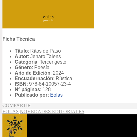
Ficha Técnica
Título
: Ritos de Paso
Autor
: Jenaro Talens
Categoría
: Tercer gesto
Género
: Poesía
Año de Edición
: 2024
Encuadernación
: Rústica
ISBN
:
978-84-10057-23-4
Nº páginas
: 128
Publicado por:
Eolas
COMPARTIR
EOLAS
NOVEDADES EDITORIALES