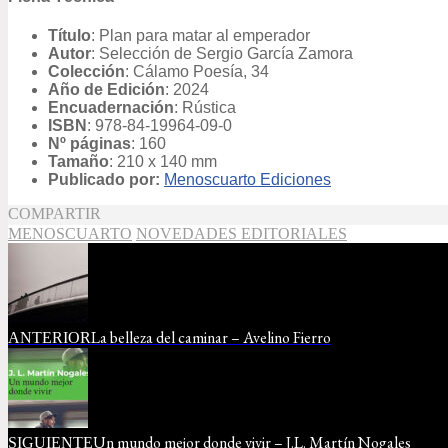
Título
: Plan para matar al emperador
Autor
: Selección de Sergio García Zamora
Colección
: Cálamo Poesía, 34
Año de Edición
: 2024
Encuadernación
: Rústica
ISBN
:
978-84-19964-09-0
Nº páginas
: 160
Tamaño
: 210 x 140 mm
Publicado por:
Menoscuarto Ediciones
COMPARTIR
MENOSCUARTO
NOVEDADES EDITORIALES
La belleza del caminar – Avelino Fierro
ANTERIOR
Un mundo mejor donde vivir – J.L. Martín Nogales
SIGUIENTE