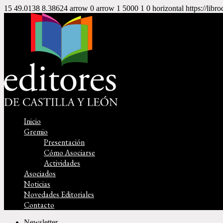
15
49.0138
8.38624
arrow
0
arrow
1
5000
1
0
horizontal
https://libr
Inicio
Gremio
Presentación
Cómo Asociarse
Actividades
Asociados
Noticias
Novedades Editoriales
Contacto
Newsletter