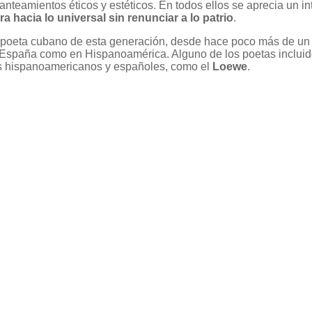
nteamientos éticos y estéticos. En todos ellos se aprecia un int
ra hacia lo universal sin renunciar a lo patrio
.
io poeta cubano de esta generación, desde hace poco más de u
 España como en Hispanoamérica. Alguno de los poetas incluid
os hispanoamericanos y españoles, como el
Loewe
.