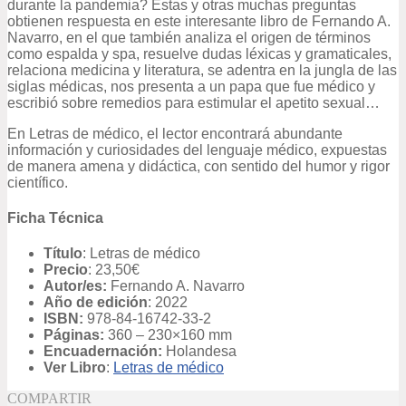
durante la pandemia? Estas y otras muchas preguntas
obtienen respuesta en este interesante libro de Fernando A.
Navarro, en el que también analiza el origen de términos
como espalda y spa, resuelve dudas léxicas y gramaticales,
relaciona medicina y literatura, se adentra en la jungla de las
siglas médicas, nos presenta a un papa que fue médico y
escribió sobre remedios para estimular el apetito sexual…
En Letras de médico, el lector encontrará abundante
información y curiosidades del lenguaje médico, expuestas
de manera amena y didáctica, con sentido del humor y rigor
científico.
Ficha Técnica
Título
: Letras de médico
Precio
: 23,50€
Autor/es:
Fernando A. Navarro
Año de edición
: 2022
ISBN:
978-84-16742-33-2
Páginas:
360 – 230×160 mm
Encuadernación:
Holandesa
Ver Libro
:
Letras de médico
COMPARTIR