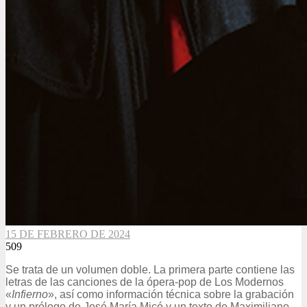
15 DE FEBRERO DE 2024
509
Se trata de un volumen doble. La primera parte contiene las
letras de las canciones de la ópera-pop de Los Modernos
«
Infierno
», así como información técnica sobre la grabación
y un prólogo de José María Micó y un texto de Maximiliano