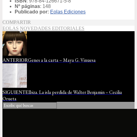
ISBN
:
978-84-126671-5-8
Nº páginas
: 148
Publicado por:
Eolas Ediciones
COMPARTIR
EOLAS
NOVEDADES EDITORIALES
Genes a la carta – Maya G. Vinuesa
ANTERIOR
Ibiza. La isla perdida de Walter Benjamin – Cecilia
SIGUIENTE
Orueta