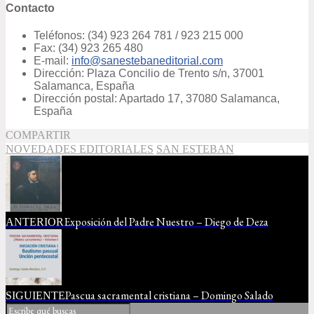
Contacto
Teléfonos: (34) 923 264 781 / 923 215 000
Fax: (34) 923 265 480
E-mail:
info@sanestebaneditorial.com
Dirección: Plaza Concilio de Trento s/n, 37001
Salamanca, España
Dirección postal: Apartado 17, 37080 Salamanca,
España
COMPARTIR
NOVEDADES EDITORIALES
SAN ESTEBAN
Exposición del Padre Nuestro – Diego de Deza
ANTERIOR
Pascua sacramental cristiana – Domingo Salado
SIGUIENTE